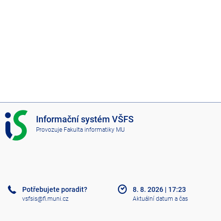
I
Informační systém VŠFS
S
Provozuje
Fakulta informatiky MU
V
Š
F
S
Potřebujete poradit?
8. 8. 2026
|
17:23
vsfsis@fi.muni.cz
Aktuální datum a čas