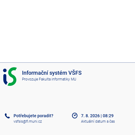
I
Informační systém VŠFS
S
Provozuje
Fakulta informatiky MU
V
Š
F
S
Potřebujete poradit?
7. 8. 2026
|
08:29
vsfsis@fi.muni.cz
Aktuální datum a čas