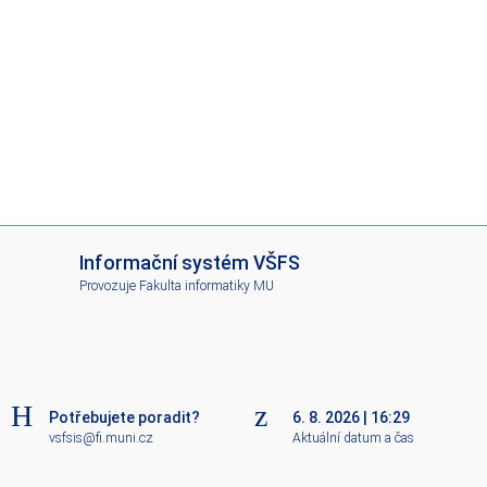
I
Informační systém VŠFS
S
Provozuje
Fakulta informatiky MU
V
Š
F
S
Potřebujete poradit?
6. 8. 2026
|
16:29
vsfsis@fi.muni.cz
Aktuální datum a čas