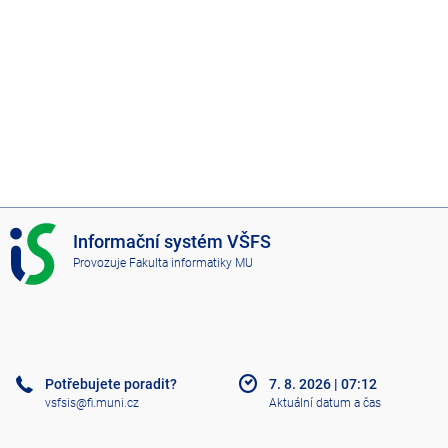
I
Informační systém VŠFS
S
Provozuje
Fakulta informatiky MU
V
Š
F
S
Potřebujete poradit?
7. 8. 2026
|
07:12
vsfsis@fi.muni.cz
Aktuální datum a čas