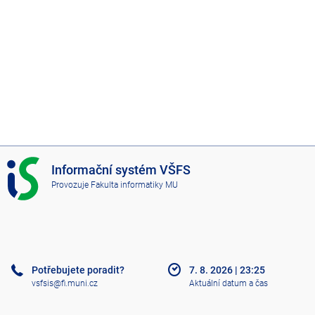
I
Informační systém VŠFS
S
Provozuje
Fakulta informatiky MU
V
Š
F
S
Potřebujete poradit?
7. 8. 2026
|
23:25
vsfsis@fi.muni.cz
Aktuální datum a čas