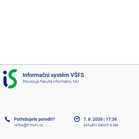
I
Informační systém VŠFS
S
Provozuje
Fakulta informatiky MU
V
Š
F
S
Potřebujete poradit?
7. 8. 2026
|
17:36
vsfsis@fi.muni.cz
Aktuální datum a čas