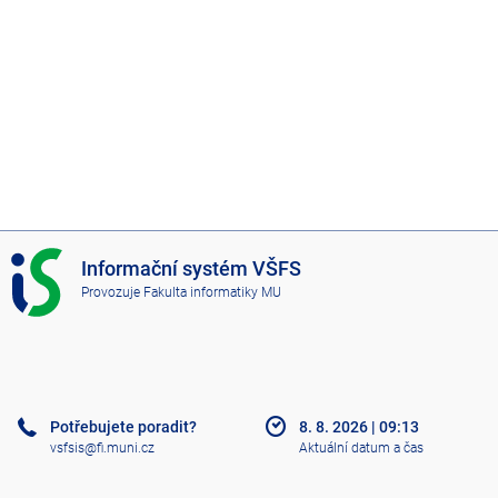
I
Informační systém VŠFS
S
Provozuje
Fakulta informatiky MU
V
Š
F
S
Potřebujete poradit?
8. 8. 2026
|
09:13
vsfsis@fi.muni.cz
Aktuální datum a čas