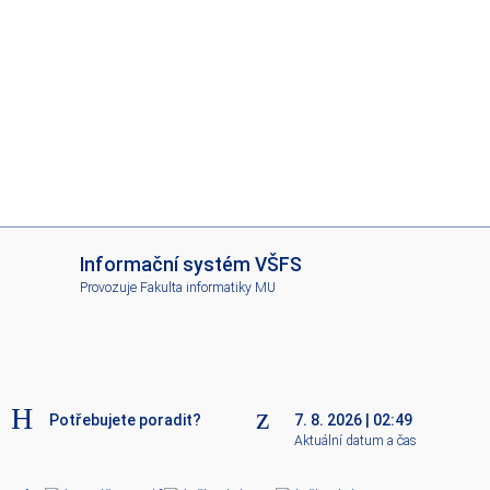
I
Informační systém VŠFS
S
Provozuje
Fakulta informatiky MU
V
Š
F
S
Potřebujete poradit?
7. 8. 2026
|
02:49
Aktuální datum a čas