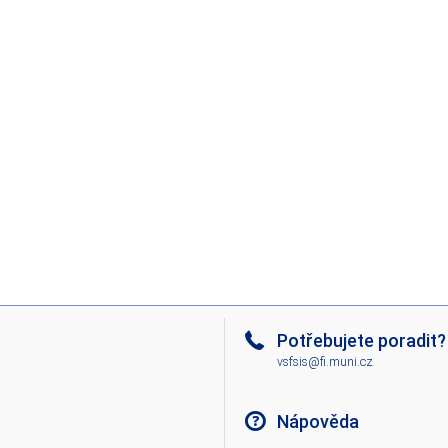
Potřebujete poradit?
vsfsis@fi.muni.cz
Nápověda