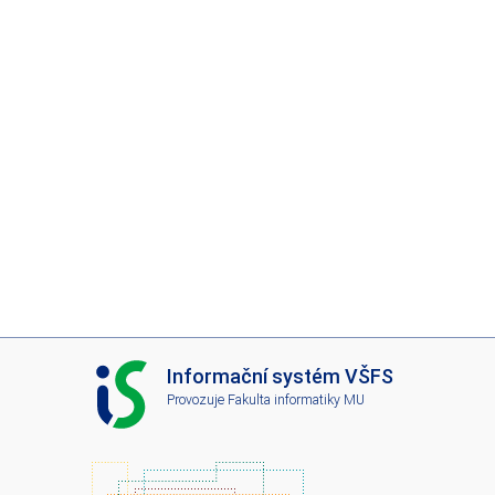
I
Informační systém VŠFS
S
Provozuje
Fakulta informatiky MU
V
Š
F
S