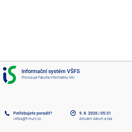
I
Informační systém VŠFS
S
Provozuje
Fakulta informatiky MU
V
Š
F
S
Potřebujete poradit?
9. 8. 2026
|
05:31
vsfsis@fi.muni.cz
Aktuální datum a čas