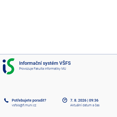
I
Informační systém VŠFS
S
Provozuje
Fakulta informatiky MU
V
Š
F
S
Potřebujete poradit?
7. 8. 2026
|
09:36
vsfsis@fi.muni.cz
Aktuální datum a čas