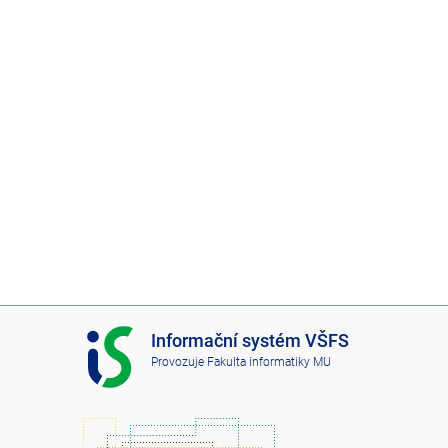
I
Informační systém VŠFS
S
Provozuje
Fakulta informatiky MU
V
Š
F
S