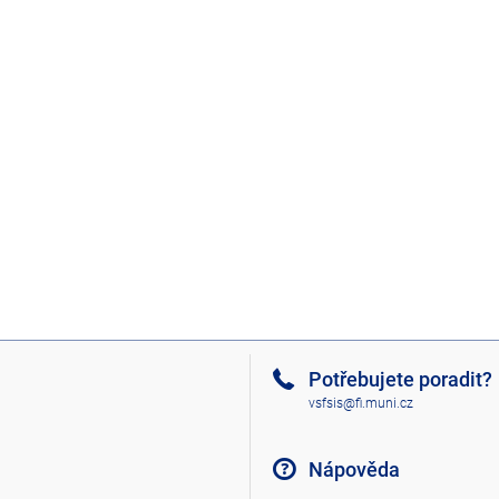
Potřebujete poradit?
vsfsis@fi.muni.cz
Nápověda