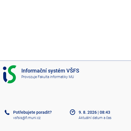
I
Informační systém VŠFS
S
Provozuje
Fakulta informatiky MU
V
Š
F
S
Potřebujete poradit?
9. 8. 2026
|
08:43
vsfsis@fi.muni.cz
Aktuální datum a čas