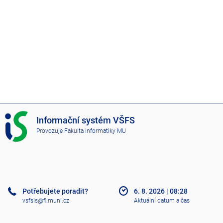
I
Informační systém VŠFS
S
Provozuje
Fakulta informatiky MU
V
Š
F
S
Potřebujete poradit?
6. 8. 2026
|
08:28
vsfsis@fi.muni.cz
Aktuální datum a čas