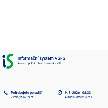
I
Informační systém VŠFS
S
Provozuje
Fakulta informatiky MU
V
Š
F
S
Potřebujete poradit?
9. 8. 2026
|
08:33
vsfsis@fi.muni.cz
Aktuální datum a čas