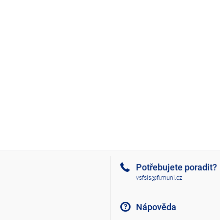
Potřebujete poradit?
vsfsis@fi.muni.cz
Nápověda