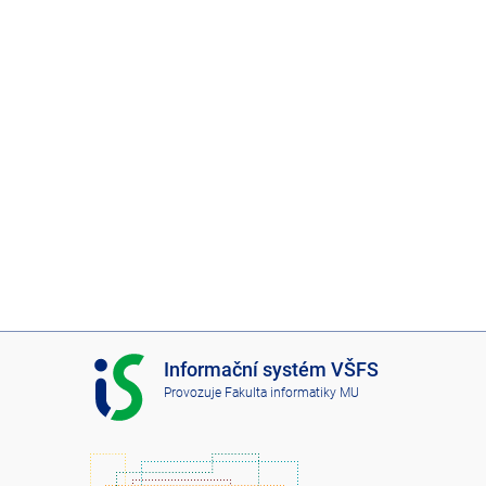
I
Informační systém VŠFS
S
Provozuje
Fakulta informatiky MU
V
Š
F
S