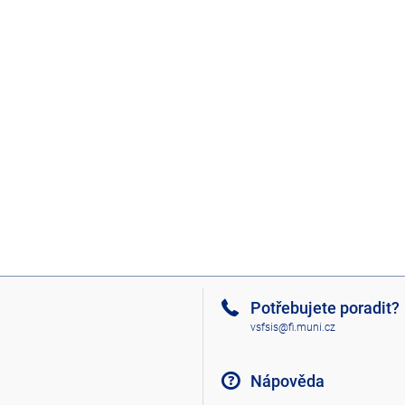
Potřebujete poradit?
vsfsis@fi.muni.cz
Nápověda