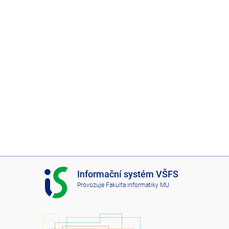
I
Informační systém VŠFS
S
Provozuje
Fakulta informatiky MU
V
Š
F
S