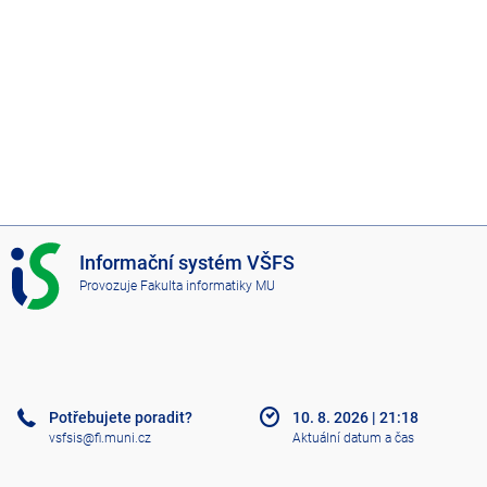
I
Informační systém VŠFS
S
Provozuje
Fakulta informatiky MU
V
Š
F
S
Potřebujete poradit?
10. 8. 2026
|
21:18
vsfsis@fi.muni.cz
Aktuální datum a čas