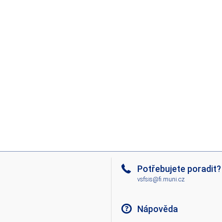
Potřebujete poradit?
vsfsis@fi.muni.cz
Nápověda