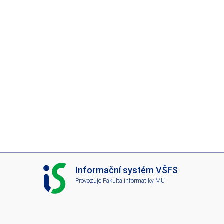
I
Informační systém VŠFS
S
Provozuje
Fakulta informatiky MU
V
Š
F
S