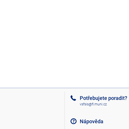
Potřebujete poradit?
vsfsis@fi.muni.cz
Nápověda