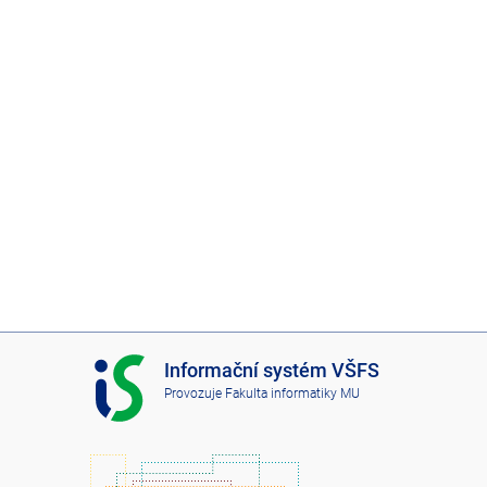
I
Informační systém VŠFS
S
Provozuje
Fakulta informatiky MU
V
Š
F
S