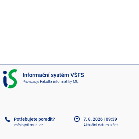
I
Informační systém VŠFS
S
Provozuje
Fakulta informatiky MU
V
Š
F
S
Potřebujete poradit?
7. 8. 2026
|
09:39
vsfsis@fi.muni.cz
Aktuální datum a čas