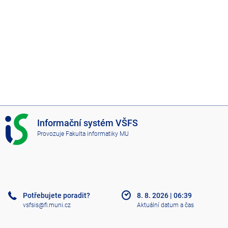
I
Informační systém VŠFS
S
Provozuje
Fakulta informatiky MU
V
Š
F
S
Potřebujete poradit?
8. 8. 2026
|
06:39
vsfsis@fi.muni.cz
Aktuální datum a čas