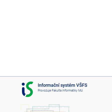
I
Informační systém VŠFS
S
Provozuje
Fakulta informatiky MU
V
Š
F
S