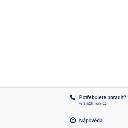
Potřebujete poradit?
vsfsis@fi.muni.cz
Nápověda