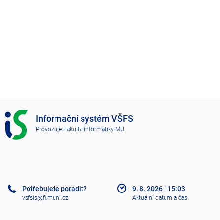
I
Informační systém VŠFS
S
Provozuje
Fakulta informatiky MU
V
Š
F
S
Potřebujete poradit?
9. 8. 2026
|
15:03
vsfsis@fi.muni.cz
Aktuální datum a čas