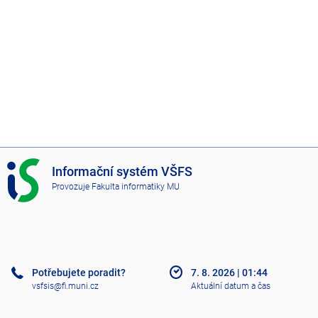
I
Informační systém VŠFS
S
Provozuje
Fakulta informatiky MU
V
Š
F
S
Potřebujete poradit?
7. 8. 2026
|
01:44
vsfsis@fi.muni.cz
Aktuální datum a čas