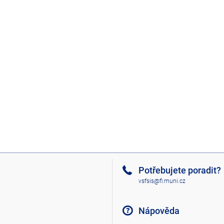
Potřebujete poradit?
vsfsis@fi.muni.cz
Nápověda