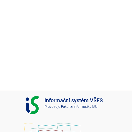
I
Informační systém VŠFS
S
Provozuje
Fakulta informatiky MU
V
Š
F
S