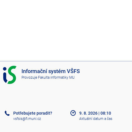
I
Informační systém VŠFS
S
Provozuje
Fakulta informatiky MU
V
Š
F
S
Potřebujete poradit?
9. 8. 2026
|
08:10
vsfsis@fi.muni.cz
Aktuální datum a čas