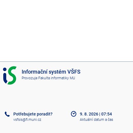
I
Informační systém VŠFS
S
Provozuje
Fakulta informatiky MU
V
Š
F
S
Potřebujete poradit?
9. 8. 2026
|
07:54
vsfsis@fi.muni.cz
Aktuální datum a čas