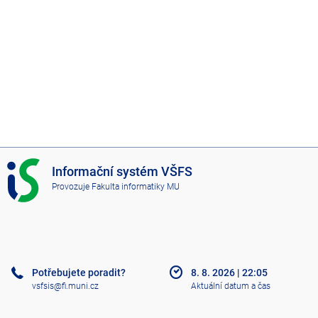
I
Informační systém VŠFS
S
Provozuje
Fakulta informatiky MU
V
Š
F
S
Potřebujete poradit?
8. 8. 2026
|
22:05
vsfsis@fi.muni.cz
Aktuální datum a čas