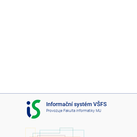
I
Informační systém VŠFS
S
Provozuje
Fakulta informatiky MU
V
Š
F
S