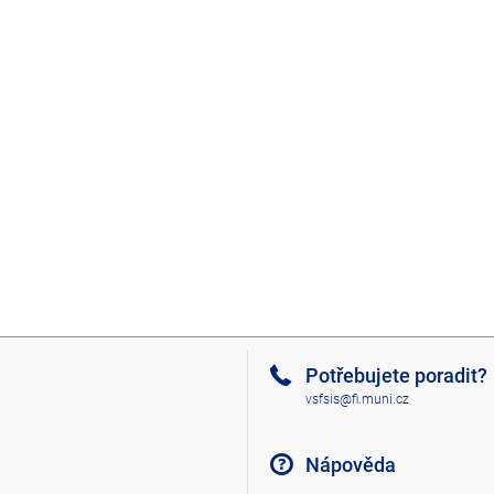
Potřebujete poradit?
vsfsis@fi.muni.cz
Nápověda