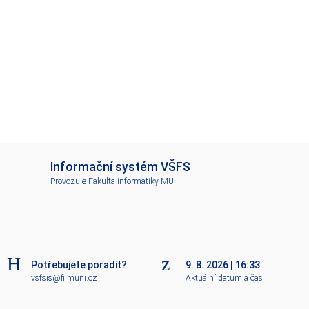
I
Informační systém VŠFS
S
Provozuje
Fakulta informatiky MU
V
Š
F
S
Potřebujete poradit?
9. 8. 2026
|
16:33
vsfsis@fi.muni.cz
Aktuální datum a čas