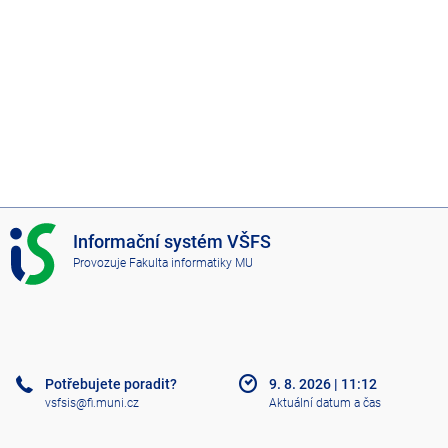
I
Informační systém VŠFS
S
Provozuje
Fakulta informatiky MU
V
Š
F
S
Potřebujete poradit?
9. 8. 2026
|
11:12
vsfsis@fi.muni.cz
Aktuální datum a čas