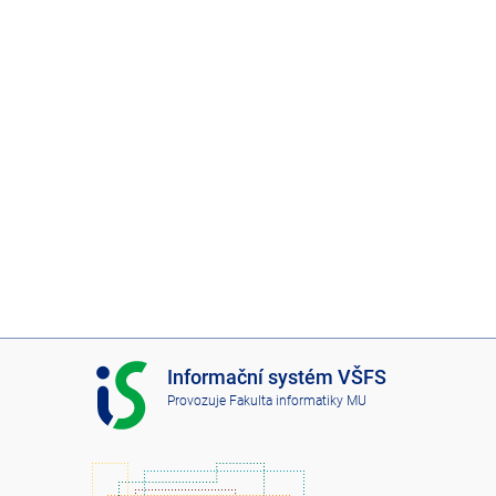
I
Informační systém VŠFS
S
Provozuje
Fakulta informatiky MU
V
Š
F
S