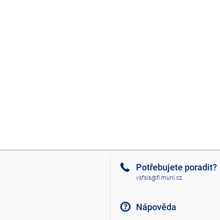
Potřebujete poradit?
vsfsis@fi.muni.cz
Nápověda