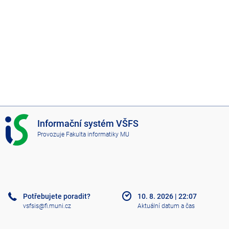
I
Informační systém VŠFS
S
Provozuje
Fakulta informatiky MU
V
Š
F
S
Potřebujete poradit?
10. 8. 2026
|
22:07
vsfsis@fi.muni.cz
Aktuální datum a čas