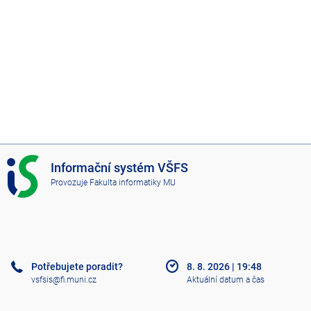
I
Informační systém VŠFS
S
Provozuje
Fakulta informatiky MU
V
Š
F
S
Potřebujete poradit?
8. 8. 2026
|
19:48
vsfsis@fi.muni.cz
Aktuální datum a čas