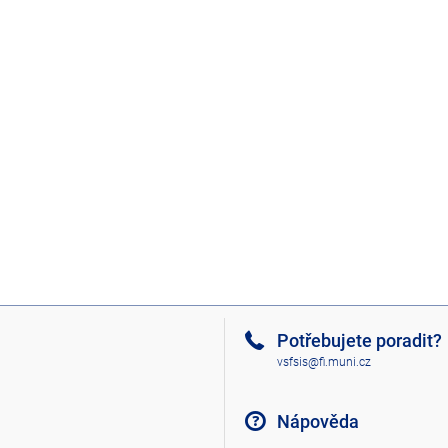
Potřebujete poradit?
vsfsis@fi.muni.cz
Nápověda