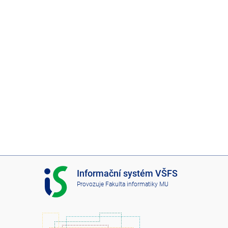
I
Informační systém VŠFS
S
Provozuje
Fakulta informatiky MU
V
Š
F
S