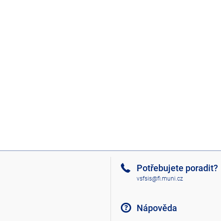
Potřebujete poradit?
vsfsis@fi.muni.cz
Nápověda