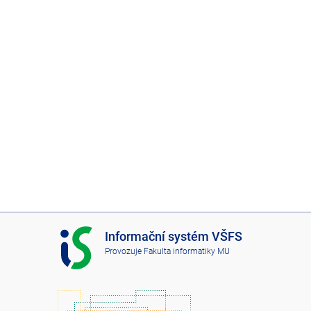
I
Informační systém VŠFS
S
Provozuje
Fakulta informatiky MU
V
Š
F
S