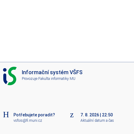
I
Informační systém VŠFS
S
Provozuje
Fakulta informatiky MU
V
Š
F
S
Potřebujete poradit?
7. 8. 2026
|
22:50
vsfsis@fi.muni.cz
Aktuální datum a čas