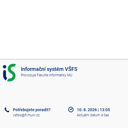
I
Informační systém VŠFS
S
Provozuje
Fakulta informatiky MU
V
Š
F
S
Potřebujete poradit?
10. 8. 2026
|
13:05
vsfsis@fi.muni.cz
Aktuální datum a čas