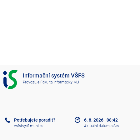
I
Informační systém VŠFS
S
Provozuje
Fakulta informatiky MU
V
Š
F
S
Potřebujete poradit?
6. 8. 2026
|
08:42
vsfsis@fi.muni.cz
Aktuální datum a čas