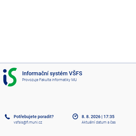
I
Informační systém VŠFS
S
Provozuje
Fakulta informatiky MU
V
Š
F
S
Potřebujete poradit?
8. 8. 2026
|
17:35
vsfsis@fi.muni.cz
Aktuální datum a čas