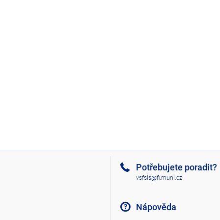
Potřebujete poradit?
vsfsis@fi.muni.cz
Nápověda