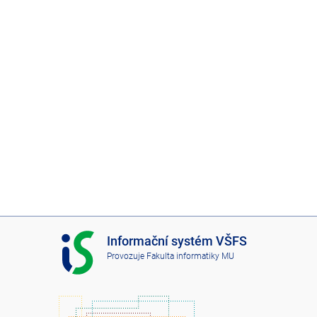
I
Informační systém VŠFS
S
Provozuje
Fakulta informatiky MU
V
Š
F
S