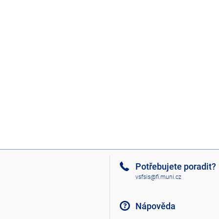
Potřebujete poradit?
vsfsis@fi.muni.cz
Nápověda