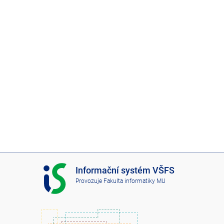
I
Informační systém VŠFS
S
Provozuje
Fakulta informatiky MU
V
Š
F
S