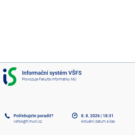
I
Informační systém VŠFS
S
Provozuje
Fakulta informatiky MU
V
Š
F
S
Potřebujete poradit?
8. 8. 2026
|
18:31
vsfsis@fi.muni.cz
Aktuální datum a čas