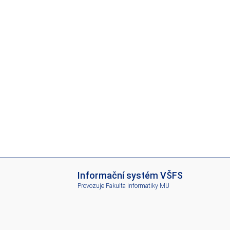
I
Informační systém VŠFS
S
Provozuje
Fakulta informatiky MU
V
Š
F
S