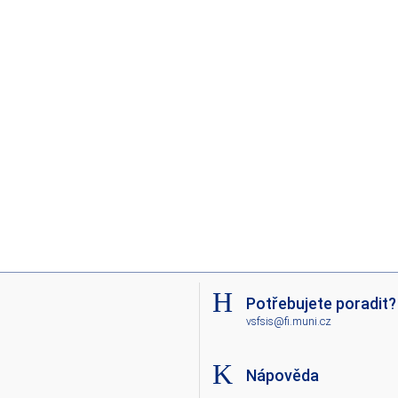
Potřebujete poradit?
vsfsis@fi.muni.cz
Nápověda