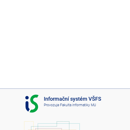
I
Informační systém VŠFS
S
Provozuje
Fakulta informatiky MU
V
Š
F
S