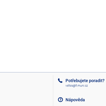
Potřebujete poradit?
vsfsis@fi.muni.cz
Nápověda