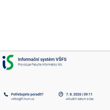
I
Informační systém VŠFS
S
Provozuje
Fakulta informatiky MU
V
Š
F
S
Potřebujete poradit?
7. 8. 2026
|
09:11
vsfsis@fi.muni.cz
Aktuální datum a čas