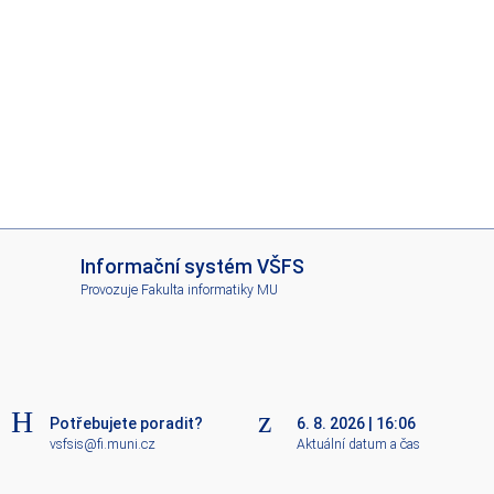
I
Informační systém VŠFS
S
Provozuje
Fakulta informatiky MU
V
Š
F
S
Potřebujete poradit?
6. 8. 2026
|
16:06
vsfsis@fi.muni.cz
Aktuální datum a čas