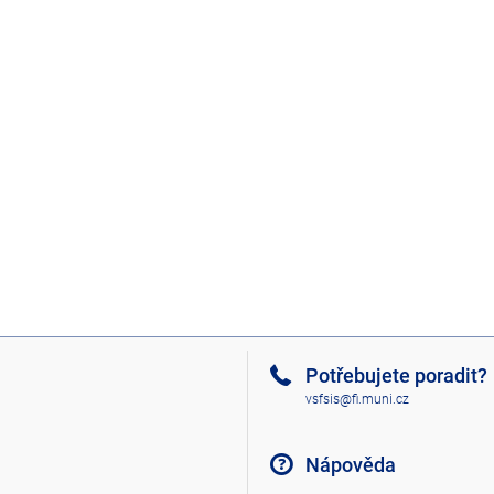
Potřebujete poradit?
vsfsis@fi.muni.cz
Nápověda