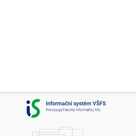
I
Informační systém VŠFS
S
Provozuje
Fakulta informatiky MU
V
Š
F
S