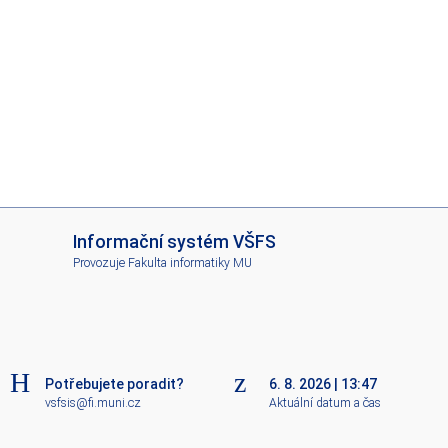
I
Informační systém VŠFS
S
Provozuje
Fakulta informatiky MU
V
Š
F
S
Potřebujete poradit?
6. 8. 2026
|
13:47
vsfsis@fi.muni.cz
Aktuální datum a čas